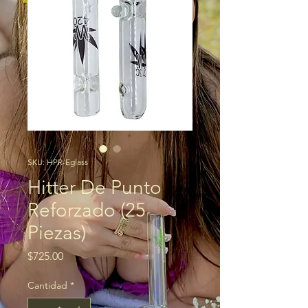
SKU: HPR-Eglass
Hitter De Punto
Reforzado (25
Piezas)
Precio
$725.00
Cantidad
*