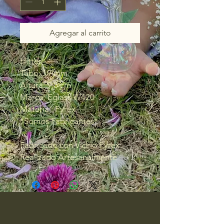
Agregar al carrito
Hitter
Tubo: 19 mm
Altura: 9.5 cm
Marca: Eglass W420
Material: Pyrex
*Somos Fabricantes*
Fabricado con Vidrio Pyrex
Realizado Artesanalmente