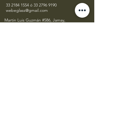
33 2184 1554
ó
33 2796 9190
webeglass@gmail.com
Martin Luis Guzmán #586, Jamay,
Jalisco C.P 47900