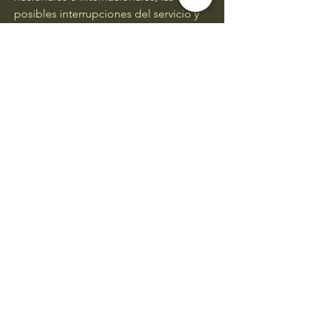
posibles interrupciones del servicio y
mucho más.
33 2184 1554
ó
33 2796 9190
webeglass@gmail.com
Martin Luis Guzmán #586, Jamay,
Jalisco C.P 47900