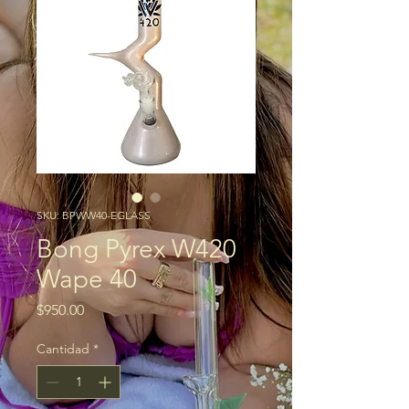
SKU: BPWW40-EGLASS
Bong Pyrex W420
Wape 40
Precio
$950.00
Cantidad
*