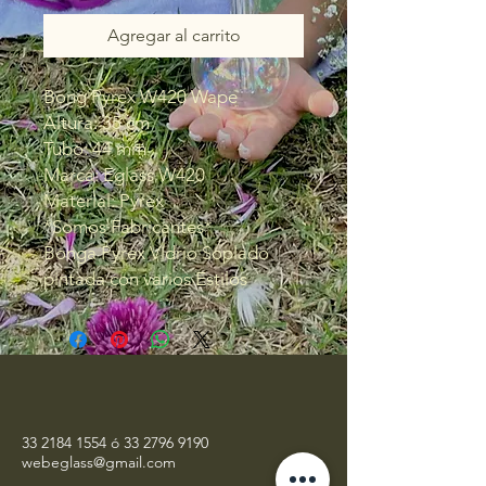
Agregar al carrito
Bong Pyrex W420 Wape
Altura: 35 cm
Tubo: 44 mm
Marca: Eglass W420
Material: Pyrex
*Somos Fabricantes*
Bonga Pyrex Vidrio Soplado
pintada con varios Estilos
33 2184 1554
ó
33 2796 9190
webeglass@gmail.com