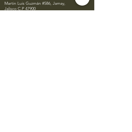
Martin Luis Guzmán #586, Jamay,
Jalisco C.P 47900