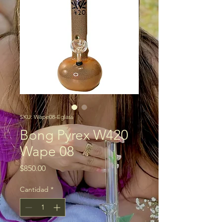
SKU: Wape08-Eglass
Bong Pyrex W420
Wape 08
Precio
$850.00
Cantidad
*