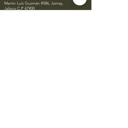
Martin Luis Guzmán #586, Jamay,
Jalisco C.P 47900