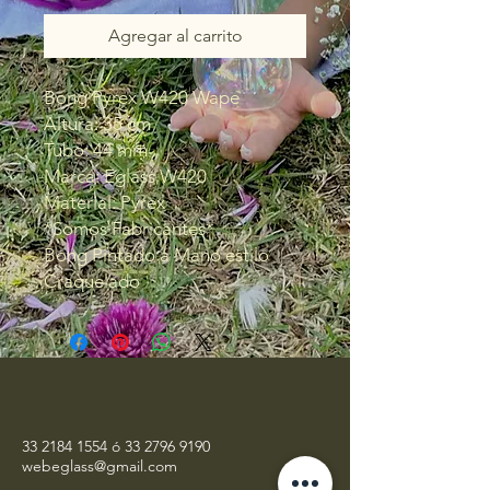
Agregar al carrito
Bong Pyrex W420 Wape
Altura: 35 cm
Tubo: 44 mm
Marca: Eglass W420
Material: Pyrex
*Somos Fabricantes*
Bong Pintado a Mano estilo
Craquelado
33 2184 1554
ó
33 2796 9190
webeglass@gmail.com