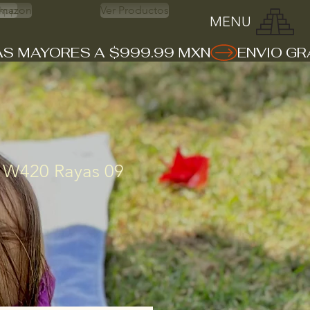
App
mazon
Ver Productos
MENU
 W420 Rayas 09