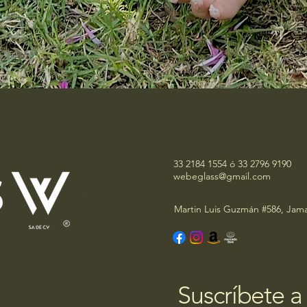
33 2184 1554 ó 33 2796 9190
webeglass@gmail.com
Martin Luis Guzmán #586, Jama
Suscríbete a