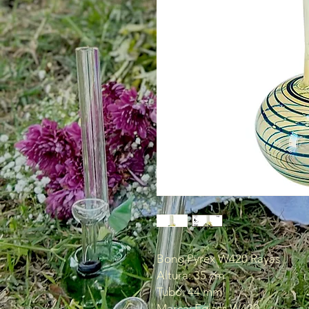
Bong Pyrex W420 Rayas
Altura: 35 cm
Tubo: 44 mm
Marca: Eglass W420