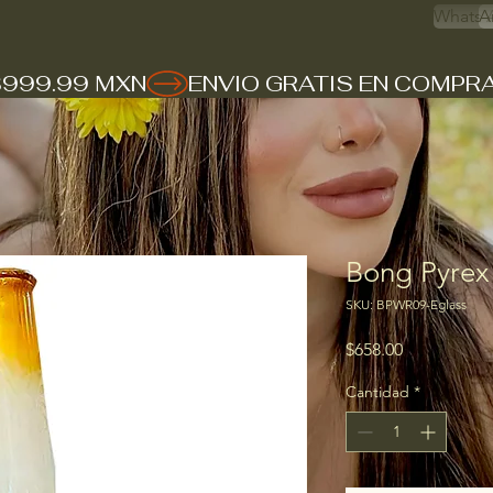
Whats 
A
$999.99 MXN
Bong Pyrex
SKU: BPWR09-Eglass
Precio
$658.00
Cantidad
*