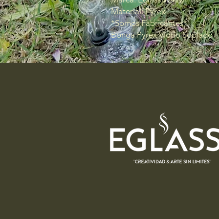
Material: Pyrex
*Somos Fabricantes*
Bonga Pyrex Vidrio Soplado