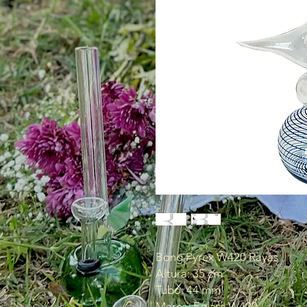
Bong Pyrex W420 Rayas
Altura: 35 cm
Tubo: 44 mm
Marca: Eglass W420