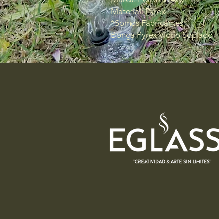
Material: Pyrex
*Somos Fabricantes*
Bonga Pyrex Vidrio Soplado