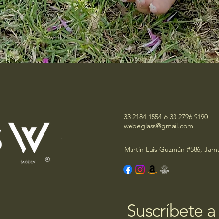
33 2184 1554 ó 33 2796 9190
webeglass@gmail.com
Martin Luis Guzmán #586, Jama
Suscríbete a