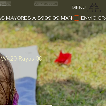
App
mazon
Ver Productos
MENU
 W420 Rayas 00