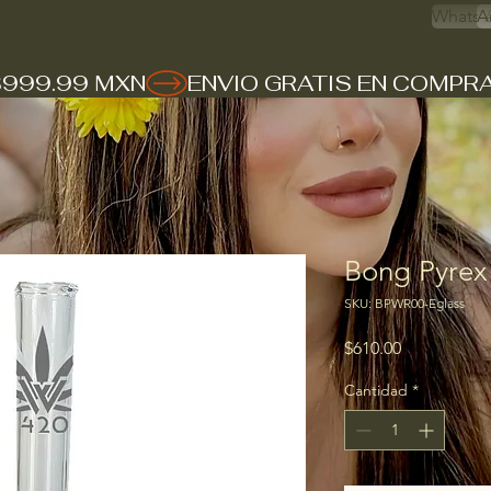
Whats 
A
$999.99 MXN
Bong Pyrex
SKU: BPWR00-Eglass
Precio
$610.00
Cantidad
*