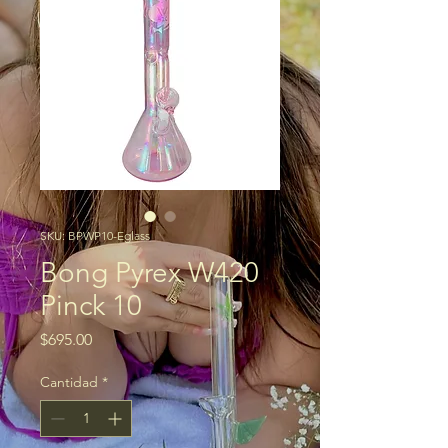
SKU: BPWP10-Eglass
Bong Pyrex W420
Pinck 10
Precio
$695.00
Cantidad
*