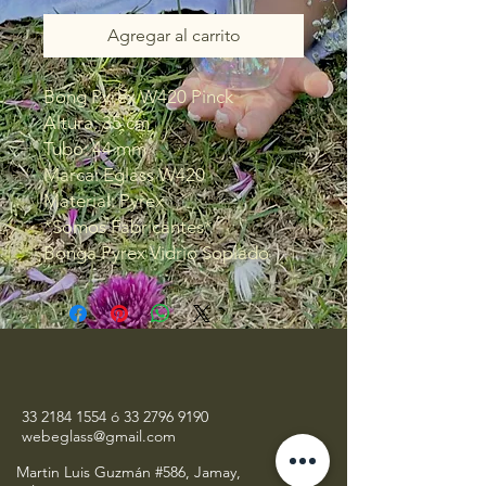
Agregar al carrito
Bong Pyrex W420 Pinck
Altura: 35 cm
Tubo: 44 mm
Marca: Eglass W420
Material: Pyrex
*Somos Fabricantes*
Bonga Pyrex Vidrio Soplado
33 2184 1554
ó
33 2796 9190
webeglass@gmail.com
Martin Luis Guzmán #586, Jamay,