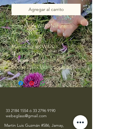
Agregar al carrito
Bong Pyrex W420 Natura
Altura: 35 cm
Tubo: 44 mm
Marca: Eglass W420
Material: Pyrex
*Somos Fabricantes*
Bonga Pyrex Vidrio Soplado
33 2184 1554
ó
33 2796 9190
webeglass@gmail.com
Martin Luis Guzmán #586, Jamay,