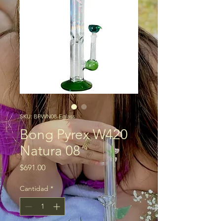
SKU: BPWN08-Eglass
Bong Pyrex W420
Natura 08
Precio
$691.00
Cantidad
*