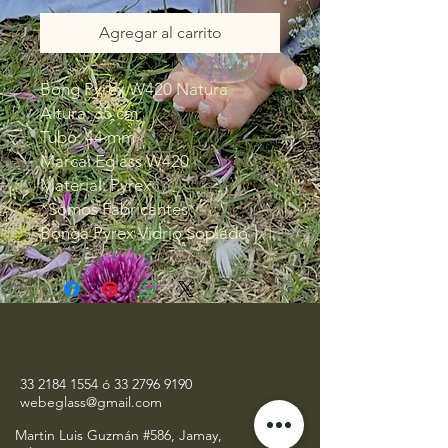
Agregar al carrito
Bong Pyrex W420 Natura
Altura: 35 cm
Tubo: 44 mm
Marca: Eglass W420
Material: Pyrex
*Somos Fabricantes*
Bonga Pyrex Vidrio Soplado
33 2184 1554
ó
33 2796 9190
webeglass@gmail.com
Martin Luis Guzmán #586, Jamay,