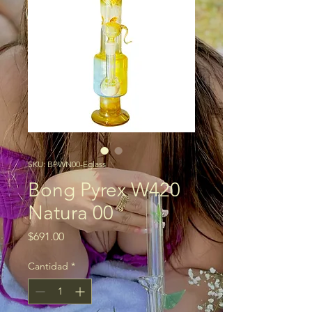
SKU: BPWN00-Eglass
Bong Pyrex W420
Natura 00
Precio
$691.00
Cantidad
*