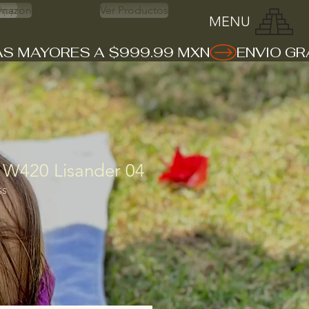
App
mazon
Ver Productos
MENU
 W420 Lisander 04
SS