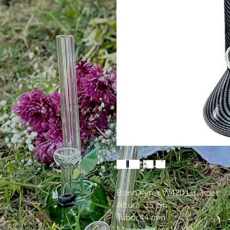
Bong Pyrex W420 Lisander
Altura: 35 cm
Tubo: 44 mm
Marca: Eglass W420