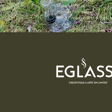
Material: Pyrex
*Somos Fabricantes*
Bong Pintado con Hidrografí