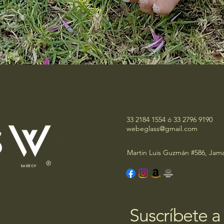
a
33 2184 1554 ó 33 2796 9190
webeglass@gmail.com
Martin Luis Guzmán #586, Jama
Suscríbete a