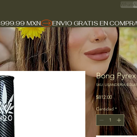
Whats 
A
$999.99 MXN
Bong Pyrex
SKU: LISANDER04-EGLA
Precio
$812.00
Cantidad
*