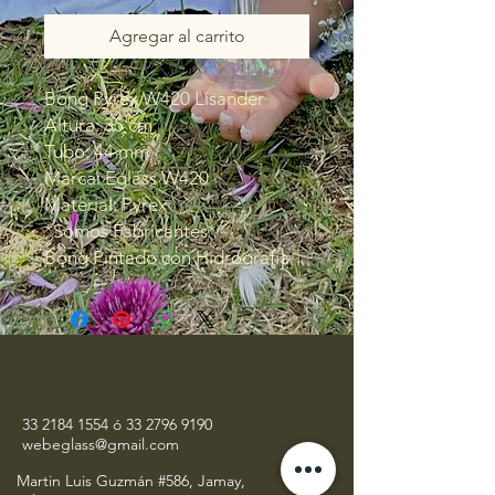
Agregar al carrito
Bong Pyrex W420 Lisander
Altura: 35 cm
Tubo: 44 mm
Marca: Eglass W420
Material: Pyrex
*Somos Fabricantes*
Bong Pintado con Hidrografía
33 2184 1554
ó
33 2796 9190
webeglass@gmail.com
Martin Luis Guzmán #586, Jamay,