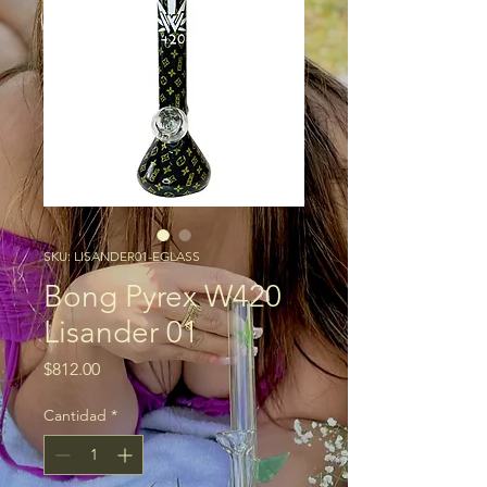
SKU: LISANDER01-EGLASS
Bong Pyrex W420
Lisander 01
Precio
$812.00
Cantidad
*