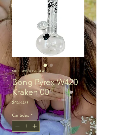
SKU: BPWK00-EGLASS
Bong Pyrex W420
Kraken 00
Precio
$458.00
Cantidad
*