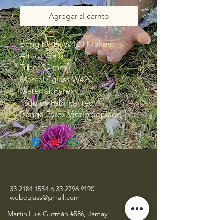
Agregar al carrito
Bong Pyrex W420 Kraken
Altura: 25cm
Tubo: 32 mm
Marca: Eglass W420
Material: Pyrex
*Somos Fabricantes*
Bonga Pyrex Vidrio Soplado
33 2184 1554
ó
33 2796 9190
webeglass@gmail.com
Martin Luis Guzmán #586, Jamay,