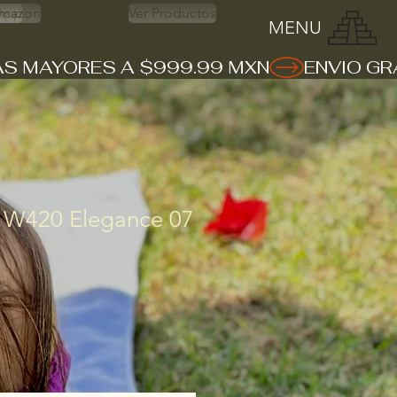
App
mazon
Ver Productos
MENU
 W420 Elegance 07