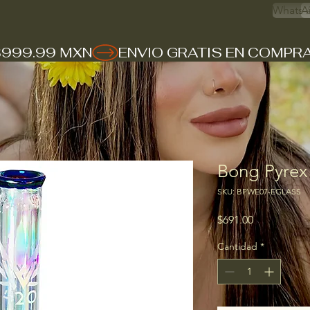
Whats 
A
$999.99 MXN
Bong Pyrex
SKU: BPWE07-EGLASS
Precio
$691.00
Cantidad
*