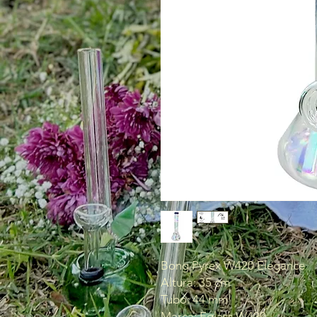
Bong Pyrex W420 Elegance
Altura: 35 cm
Tubo: 44 mm
Marca: Eglass W420