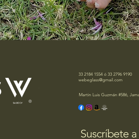
33 2184 1554 ó 33 2796 9190
webeglass@gmail.com
Martin Luis Guzmán #586, Jama
Suscríbete a