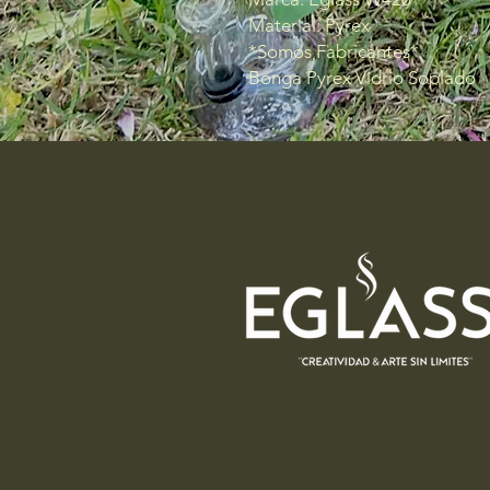
Material: Pyrex
*Somos Fabricantes*
Bonga Pyrex Vidrio Soplado