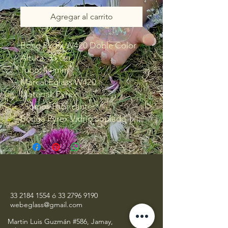
Agregar al carrito
Bong Pyrex W420 Doble Color
Altura: 35 cm
Tubo: 44 mm
Marca: Eglass W420
Material: Pyrex
*Somos Fabricantes*
Bonga Pyrex Vidrio Soplado
33 2184 1554
ó
33 2796 9190
webeglass@gmail.com
Martin Luis Guzmán #586, Jamay,