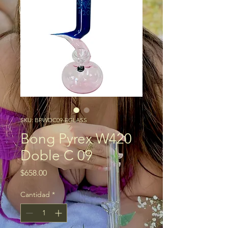
SKU: BPWDC09-EGLASS
Bong Pyrex W420
Doble C 09
Precio
$658.00
Cantidad
*