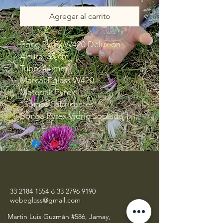
Agregar al carrito
Bong Pyrex W420 Deluxion
Altura: 35 cm
Tubo: 44 mm
Marca: Eglass W420
Material: Pyrex
*Somos Fabricantes*
Bonga Pyrex Vidrio Soplado
33 2184 1554
ó
33 2796 9190
webeglass@gmail.com
Martin Luis Guzmán #586, Jamay,