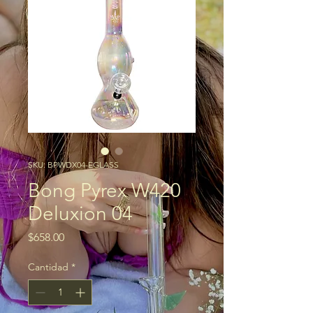
SKU: BPWDX04-EGLASS
Bong Pyrex W420
Deluxion 04
Precio
$658.00
Cantidad
*