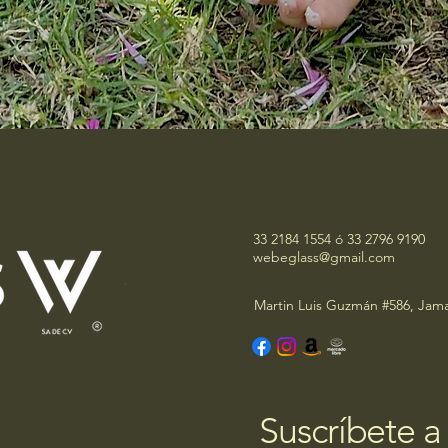
33 2184 1554 ó 33 2796 9190
webeglass@gmail.com
Martin Luis Guzmán #586, Jama
Suscríbete a