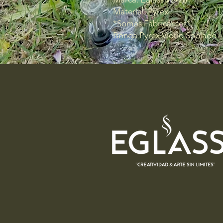
Material: Pyrex
*Somos Fabricantes*
Bonga Pyrex Vidrio Soplado