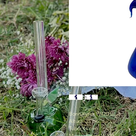
Bong Pyrex W420 Blue
Altura: 35 cm
Tubo: 44 mm
Marca: Eglass W420