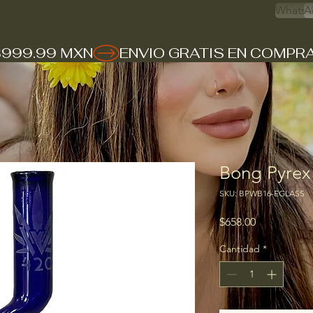
Whats 
A
$999.99 MXN
Bong Pyrex
SKU: BPWB16-EGLASS
Precio
$658.00
Cantidad
*