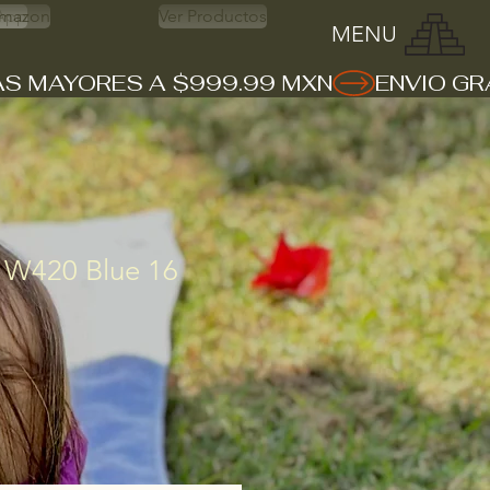
App
mazon
Ver Productos
MENU
 W420 Blue 16