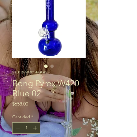
SKU: BPWB01-EGLASS
Bong Pyrex W420
Blue 02
Precio
$658.00
Cantidad
*