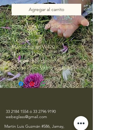
Agregar al carrito
Bong Pyrex W420 Blue
Altura: 35 cm
Tubo: 44 mm
Marca: Eglass W420
Material: Pyrex
*Somos Fabricantes*
Bonga Pyrex Vidrio Soplado
33 2184 1554
ó
33 2796 9190
webeglass@gmail.com
Martin Luis Guzmán #586, Jamay,