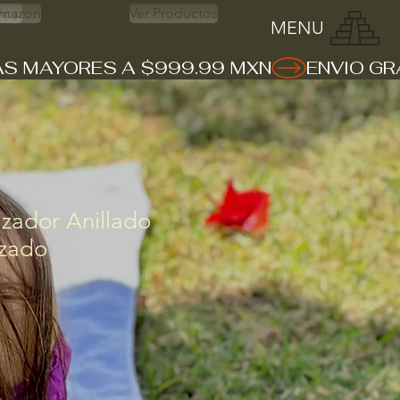
App
mazon
Ver Productos
MENU
zador Anillado
rzado