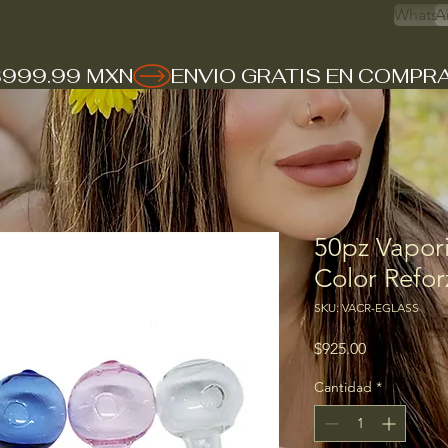
Whats 
A
$999.99 MXN
50pz Vapori
Color Refo
SKU: VACR-EGLASS
Precio
$925.00
Cantidad
*