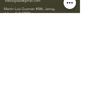
webeglass@gmail.com
Martin Luis Guzmán #586, Jamay,
Jalisco C.P 47900