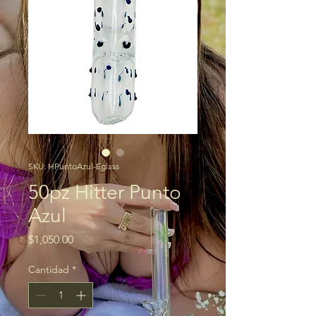
SKU: HPuntoAzul-Eglass
50pz Hitter Punto
Azul
Precio
$1,050.00
Cantidad
*