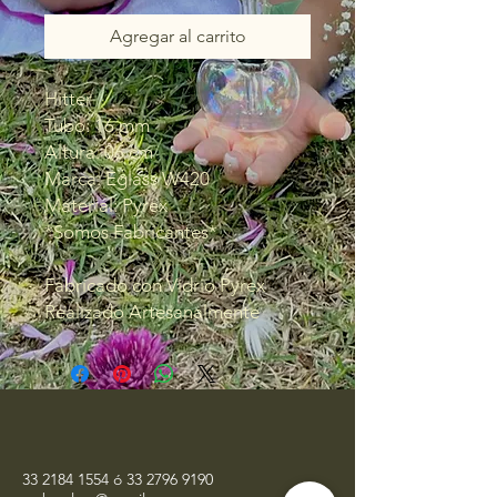
Agregar al carrito
Hitter
Tubo: 16 mm
Altura: 06 cm
Marca: Eglass W420
Material: Pyrex
*Somos Fabricantes*
Fabricado con Vidrio Pyrex
Realizado Artesanalmente
33 2184 1554
ó
33 2796 9190