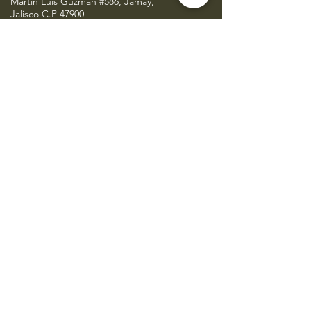
Martin Luis Guzmán #586, Jamay,
Jalisco C.P 47900