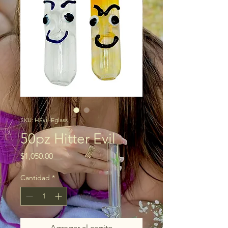
SKU: HEvil-Eglass
50pz Hitter Evil
Precio
$1,050.00
Cantidad
*
Agregar al carrito