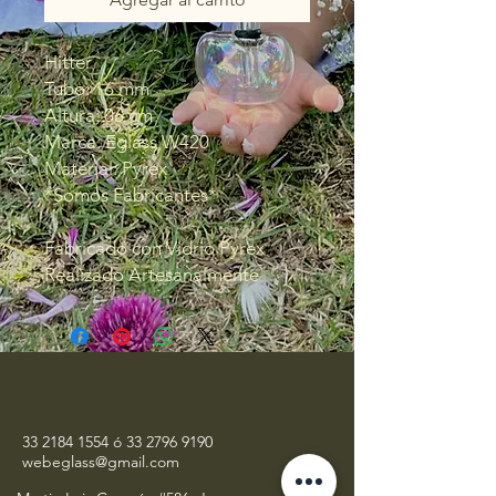
Hitter
Tubo: 16 mm
Altura: 06 cm
Marca: Eglass W420
Material: Pyrex
*Somos Fabricantes*
Fabricado con Vidrio Pyrex
Realizado Artesanalmente
33 2184 1554
ó
33 2796 9190
webeglass@gmail.com