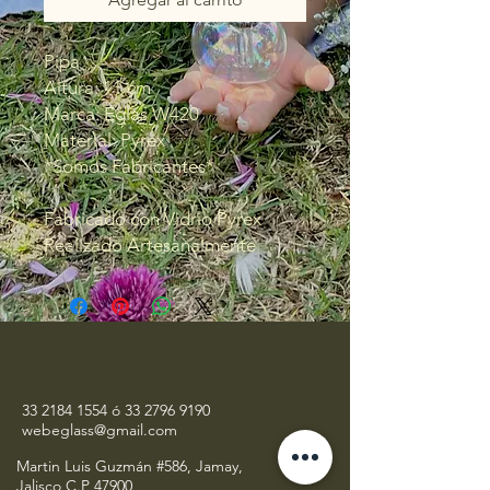
Pipa
Altura: 11 cm
Marca: Eglas W420
Material: Pyrex
*Somos Fabricantes*
Fabricado con Vidrio Pyrex
Realizado Artesanalmente
33 2184 1554
ó
33 2796 9190
webeglass@gmail.com
Martin Luis Guzmán #586, Jamay,
Jalisco C.P 47900