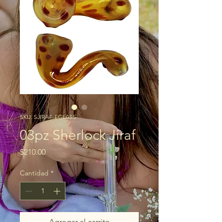
SKU: SJIRAF-EGLASS
03pz Sherlock Jiraf
Precio
$210.00
Cantidad
*
Agregar al carrito