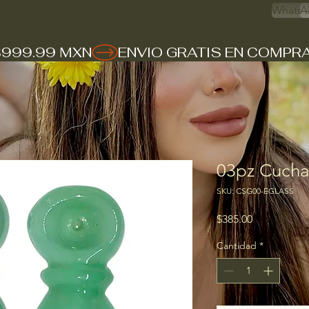
Whats 
A
$999.99 MXN
03pz Cucha
SKU: CSG00-EGLASS
Precio
$385.00
Cantidad
*