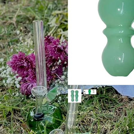
Cuchara Street Glows
Altura: 09 cm
Marca: Eglas W420
Material: Pyrex