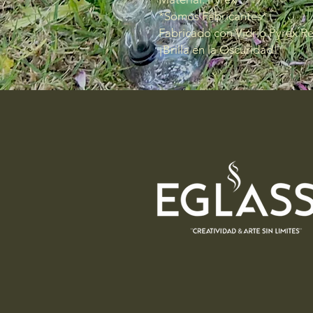
*Somos Fabricantes*
Fabricado con Vidrio Pyrex R
¡Brilla en la Oscuridad!