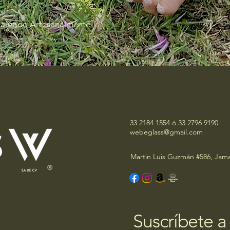
ealizado Artesanalmente
33 2184 1554 ó 33 2796 9190
webeglass@gmail.com
Martin Luis Guzmán #586, Jama
Suscríbete a