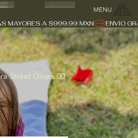
App
mazon
Ver Productos
MENU
ra Street Glows 00