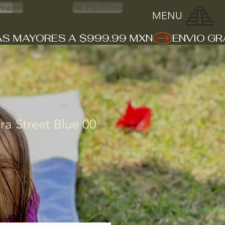
App
mazon
Ver Productos
MENU
a Street Blue 00