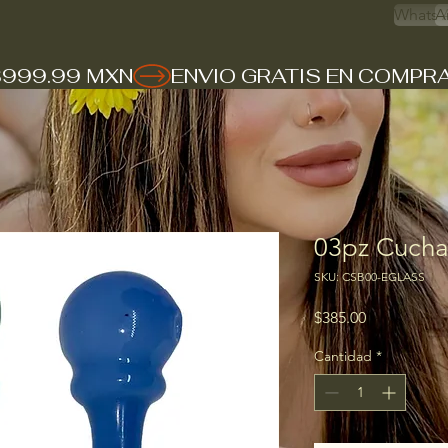
Whats 
A
$999.99 MXN
03pz Cuchar
SKU: CSB00-EGLASS
Precio
$385.00
Cantidad
*