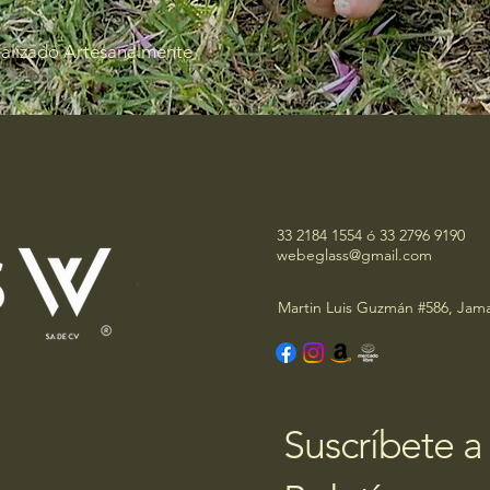
ealizado Artesanalmente
33 2184 1554 ó 33 2796 9190
webeglass@gmail.com
Martin Luis Guzmán #586, Jama
Suscríbete a