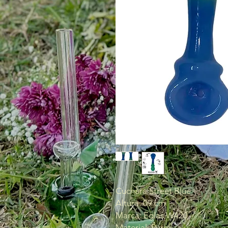
Cuchara Street Blue
Altura: 09 cm
Marca: Eglas W420
Material: Pyrex