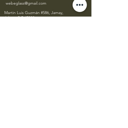
webeglass@gmail.com
Martin Luis Guzmán #586, Jamay,
Jalisco C.P 47900