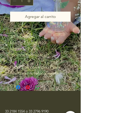
Agregar al carrito
Pipa
Altura: 09 cm
Marca: Eglas W420
Material: Pyrex
*Somos Fabricantes*
Fabricado con Vidrio Pyrex
Realizado Artesanalmente
33 2184 1554
ó
33 2796 9190