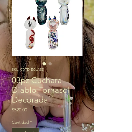
SKU: CDTD-EGLASS
03pz Cuchara
Diablo Tornasol
Decorada
Precio
$520.00
Cantidad
*