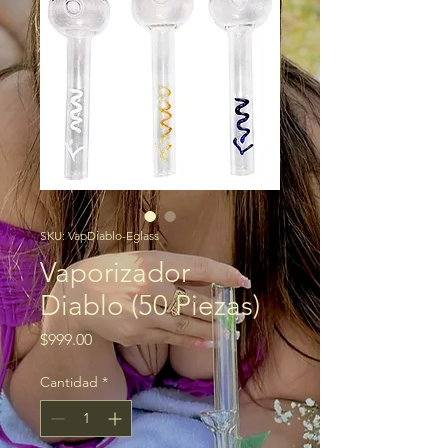
SKU: VapDiablo-Eglass
Vaporizador
Diablo (50 Piezas)
Precio
$999.00
Cantidad
*