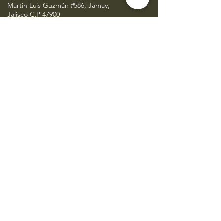
Martin Luis Guzmán #586, Jamay,
Jalisco C.P 47900