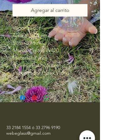
Agregar al carrito
Vaporizador
Altura: 10.5 cm
Bola: 30 mm
Marca: Eglass W420
Material: Pyrex
*Somos Fabricantes*
Vaporizador Pyrex Vidrio
Soplado
33 2184 1554
ó
33 2796 9190
webeglass@gmail.com