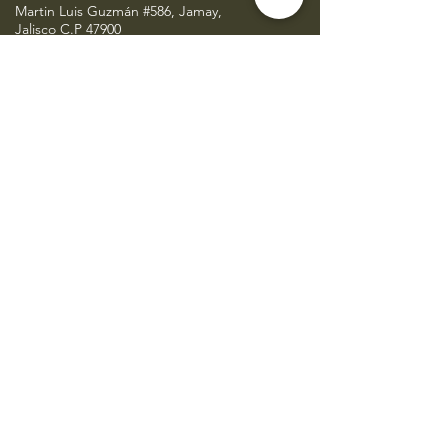
Martin Luis Guzmán #586, Jamay,
Jalisco C.P 47900