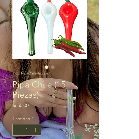
SKU: PipaChile-Eglass
Pipa Chile (15
Piezas)
Precio
$650.00
Cantidad
*