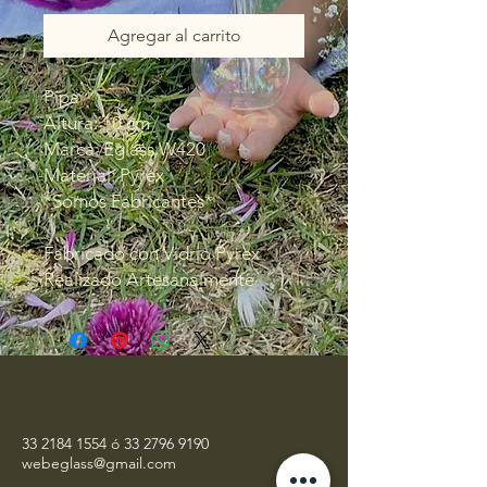
Agregar al carrito
Pipa
Altura: 10 cm
Marca: Eglass W420
Material: Pyrex
*Somos Fabricantes*
Fabricado con Vidrio Pyrex
Realizado Artesanalmente
33 2184 1554
ó
33 2796 9190
webeglass@gmail.com