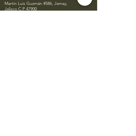
Martin Luis Guzmán #586, Jamay,
Jalisco C.P 47900