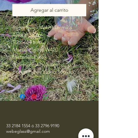
Agregar al carrito
Bong Pyrex W420 Térmica
Altura: 35 cm
Tubo: 44 mm
Marca: Eglass W420
Material: Pyrex
*Somos Fabricantes*
Bonga Pyrex Vidrio Soplado
33 2184 1554
ó
33 2796 9190
webeglass@gmail.com