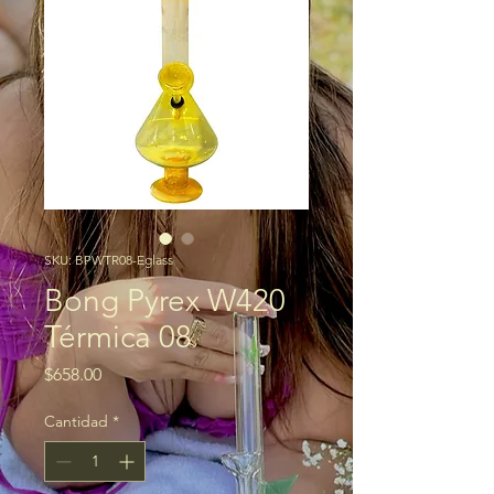
SKU: BPWTR08-Eglass
Bong Pyrex W420
Térmica 08
Precio
$658.00
Cantidad
*